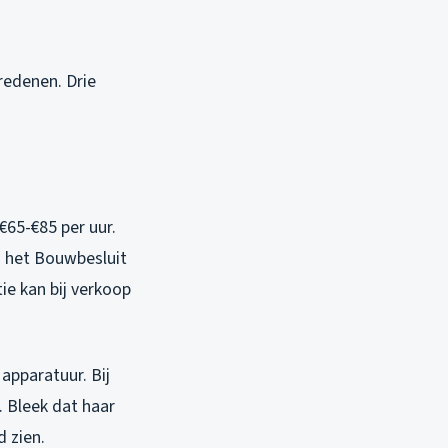
 redenen. Drie
€65-€85 per uur.
n het Bouwbesluit
tie kan bij verkoop
apparatuur. Bij
 Bleek dat haar
d zien.