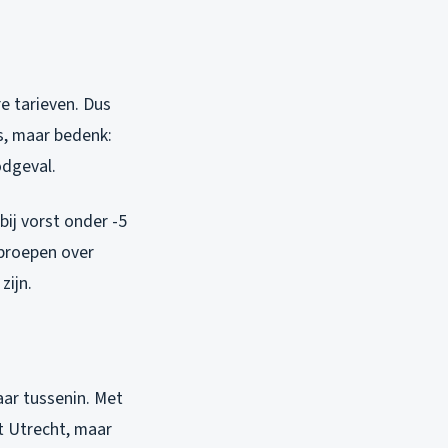
e tarieven. Dus
s, maar bedenk:
odgeval.
ij vorst onder -5
oproepen over
zijn.
aar tussenin. Met
t Utrecht, maar