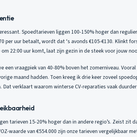
gentie
teressant. Spoedtarieven liggen 100-150% hoger dan regulier
0 per uur betaalt, wordt dat ‘s avonds €105-€130. Klinkt for
 om 22:00 uur komt, laat zijn gezin in de steek voor jouw no
 we een vraagpiek van 40-80% boven het zomerniveau. Vooral b
vorige maand hadden. Toen kreeg ik drie keer zoveel spoed
. Dat verklaart waarom winterse CV-reparaties vaak duurder 
reikbaarheid
gen tarieven 15-20% hoger dan in andere regio’s. Zeist zit d
Z-waarde van €554.000 zijn onze tarieven vergelijkbaar me