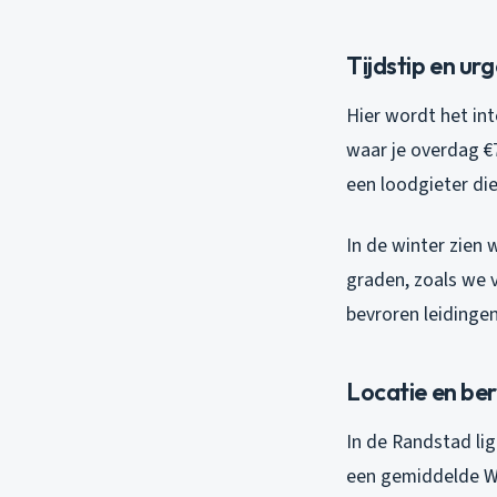
Tijdstip en ur
Hier wordt het in
waar je overdag €7
een loodgieter die
In de winter zien
graden, zoals we 
bevroren leidingen
Locatie en be
In de Randstad lig
een gemiddelde WO