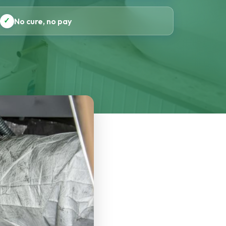
✓
No cure, no pay