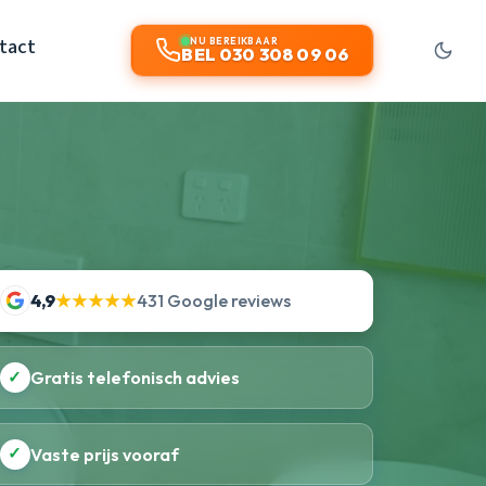
tact
NU BEREIKBAAR
BEL 030 308 09 06
4,9
★★★★★
431 Google reviews
✓
Gratis telefonisch advies
✓
Vaste prijs vooraf