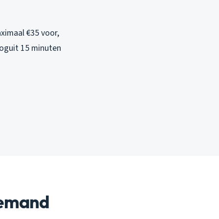
aximaal €35 voor,
ooguit 15 minuten
iemand