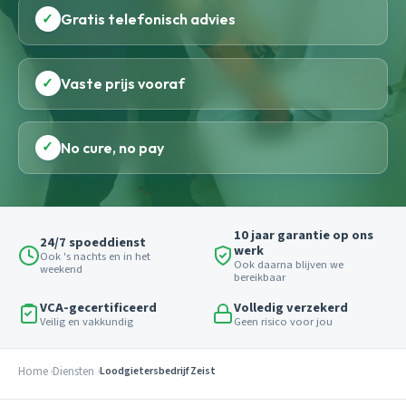
✓
Gratis telefonisch advies
✓
Vaste prijs vooraf
✓
No cure, no pay
10 jaar garantie op ons
24/7 spoeddienst
werk
Ook 's nachts en in het
Ook daarna blijven we
weekend
bereikbaar
VCA-gecertificeerd
Volledig verzekerd
Veilig en vakkundig
Geen risico voor jou
Home
Diensten
Loodgietersbedrijf Zeist