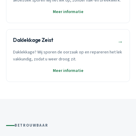
akoestiek sporen wij het lek op, zonder hak- en breekwerk.
Meer informatie
Daklekkage Zeist
→
Daklekkage? Wij sporen de oorzaak op en repareren het lek
vakkundig, zodat u weer droog zit.
Meer informatie
BETROUWBAAR