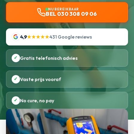
NU BEREIKBAAR
BEL 030 308 09 06
4,9
★★★★★
431 Google reviews
✓
Gratis telefonisch advies
✓
Vaste prijs vooraf
✓
No cure, no pay