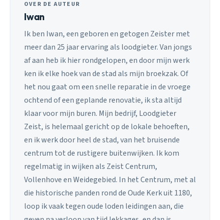
OVER DE AUTEUR
Iwan
Ik ben Iwan, een geboren en getogen Zeister met
meer dan 25 jaar ervaring als loodgieter. Van jongs
af aan heb ik hier rondgelopen, en door mijn werk
ken ik elke hoek van de stad als mijn broekzak. Of
het nou gaat om een snelle reparatie in de vroege
ochtend of een geplande renovatie, ik sta altijd
klaar voor mijn buren. Mijn bedrijf, Loodgieter
Zeist, is helemaal gericht op de lokale behoeften,
en ik werk door heel de stad, van het bruisende
centrum tot de rustigere buitenwijken. Ik kom
regelmatig in wijken als Zeist Centrum,
Vollenhove en Weidegebied. In het Centrum, met al
die historische panden rond de Oude Kerk uit 1180,
loop ik vaak tegen oude loden leidingen aan, die
geven na verloop van tijd lekkages, en dan is