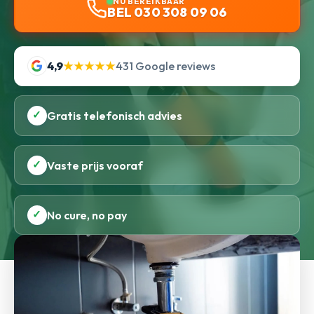
NU BEREIKBAAR
BEL 030 308 09 06
4,9
★★★★★
431 Google reviews
✓
Gratis telefonisch advies
✓
Vaste prijs vooraf
✓
No cure, no pay