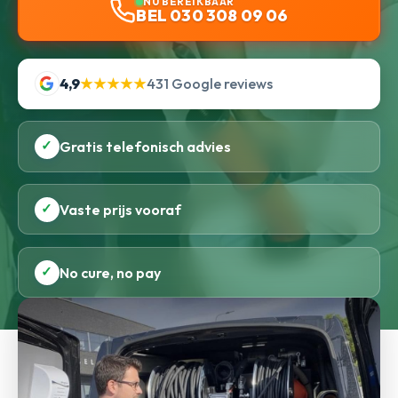
NU BEREIKBAAR
BEL 030 308 09 06
4,9
★★★★★
431 Google reviews
✓
Gratis telefonisch advies
✓
Vaste prijs vooraf
✓
No cure, no pay