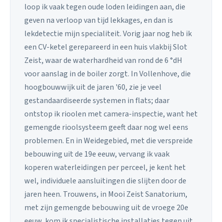
loop ik vaak tegen oude loden leidingen aan, die
geven na verloop van tijd lekkages, en dan is
lekdetectie mijn specialiteit. Vorig jaar nog heb ik
een CV-ketel gerepareerd in een huis vlakbij Slot
Zeist, waar de waterhardheid van rond de 6 °dH
voor aanslag in de boiler zorgt. In Vollenhove, die
hoogbouwwijk uit de jaren '60, zie je veel
gestandaardiseerde systemen in flats; daar
ontstop ik rioolen met camera-inspectie, want het
gemengde rioolsysteem geeft daar nog wel eens
problemen. En in Weidegebied, met die verspreide
bebouwing uit de 19e eeuw, vervang ik vaak
koperen waterleidingen per perceel, je kent het
wel, individuele aansluitingen die slijten door de
jaren heen. Trouwens, in Mooi Zeist Sanatorium,
met zijn gemengde bebouwing uit de vroege 20e
eeuw, kom ik specialistische installaties tegen uit