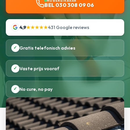
NU BEREIKBAAR
BEL 030 308 09 06
4,9
★★★★★
431 Google reviews
✓
Gratis telefonisch advies
✓
Vaste prijs vooraf
✓
No cure, no pay