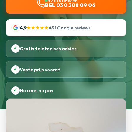
NU BEREIKBAAR
BEL 030 308 09 06
4,9
★★★★★
431 Google reviews
✓
Gratis telefonisch advies
✓
Vaste prijs vooraf
✓
No cure, no pay