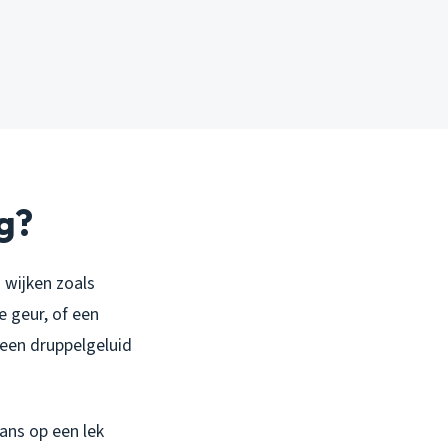
ig?
 wijken zoals
e geur, of een
 een druppelgeluid
kans op een lek