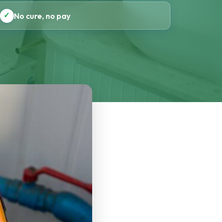
✓
No cure, no pay