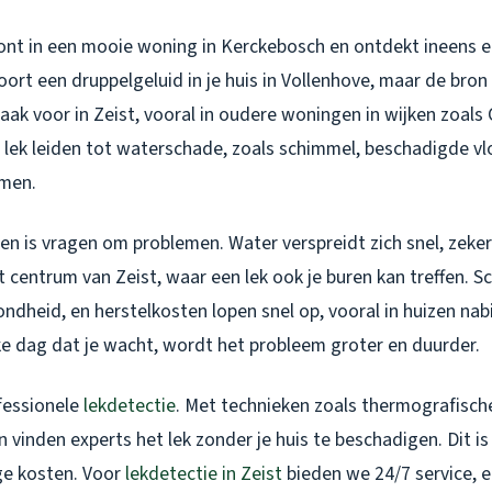
woont in een mooie woning in Kerckebosch en ontdekt ineens e
oort een druppelgeluid in je huis in Vollenhove, maar de bron b
ak voor in Zeist, vooral in oudere woningen in wijken zoals
n lek leiden tot waterschade, zoals schimmel, beschadigde vl
emen.
n is vragen om problemen. Water verspreidt zich snel, zeker
 centrum van Zeist, waar een lek ook je buren kan treffen. 
ondheid, en herstelkosten lopen snel op, vooral in huizen nabi
e dag dat je wacht, wordt het probleem groter en duurder.
fessionele
lekdetectie
. Met technieken zoals thermografisch
 vinden experts het lek zonder je huis te beschadigen. Dit is s
e kosten. Voor
lekdetectie in Zeist
bieden we 24/7 service, e