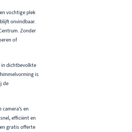
en vochtige plek
lijft onvindbaar.
 Centrum. Zonder
oeren of
 in dichtbevolkte
Schimmelvorming is
j de
e camera’s en
nel, efficiënt en
en gratis offerte