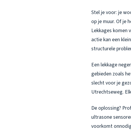
Stel je voor: je 
op je muur. Of je h
Lekkages komen va
actie kan een klei
structurele probl
Een lekkage negere
gebieden zoals het
slecht voor je gez
Utrechtseweg. Elk
De oplossing? Pro
ultrasone sensoren
voorkomt onnodig