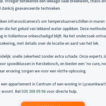
eaal. Vroeger betekende een lekkage vaak breekwerk, chaos e
jd dankzij geavanceerde technieken.
uiken infraroodcamera’s om temperatuurverschillen in muren 
n die het geluid van lekkend water oppikken. Deze methodes 
g in Vollenhove onbeschadigd blijft. Na het onderzoek ontva
rzekering, met details over de locatie en aard van het lek.
idelijk: snelle zekerheid zonder extra schade. Onze experts zi
oor spoedklussen in Kerckebosch, en bieden een ‘no cure, no
aar ervaring zorgen we voor een vlotte oplossing.
 een appartement in Centrum of een woning in Lyceumkwartie
g woont. Bel
030 308 09 06
voor directe hulp.